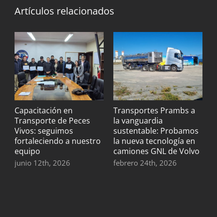
Artículos relacionados
Capacitación en
Transportes Prambs a
B
Transporte de Peces
la vanguardia
c
Vivos: seguimos
sustentable: Probamos
b
fortaleciendo a nuestro
la nueva tecnología en
s
equipo
camiones GNL de Volvo
t
junio 12th, 2026
febrero 24th, 2026
n