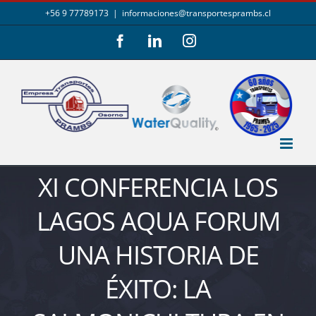
Saltar
+56 9 77789173
|
informaciones@transportesprambs.cl
al
Facebook
LinkedIn
Instagram
contenido
XI CONFERENCIA LOS
LAGOS AQUA FORUM
UNA HISTORIA DE
ÉXITO: LA