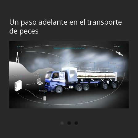
Un paso adelante en el transporte
de peces
Ver
imagen
más
grande