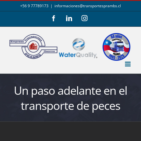
Saltar
+56 9 77789173
|
informaciones@transportesprambs.cl
al
Facebook
LinkedIn
Instagram
contenido
Un paso adelante en el
transporte de peces