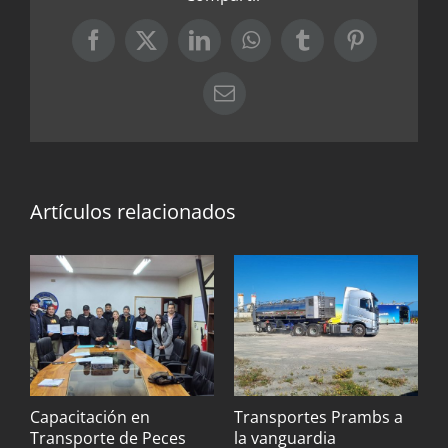
Facebook
X
LinkedIn
WhatsApp
Tumblr
Pinterest
Correo
electrónico
Artículos relacionados
Capacitación en
Transportes Prambs a
B
Transporte de Peces
la vanguardia
c